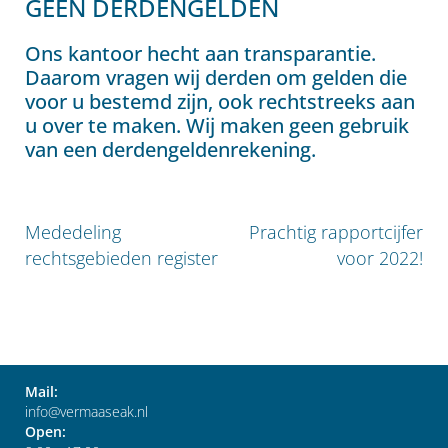
GEEN DERDENGELDEN
Ons kantoor hecht aan transparantie.
Daarom vragen wij derden om gelden die
voor u bestemd zijn, ook rechtstreeks aan
u over te maken. Wij maken geen gebruik
van een derdengeldenrekening.
Bericht
Vorig
Volgend
Mededeling
Prachtig rapportcijfer
navigatie
bericht:
bericht:
rechtsgebieden register
voor 2022!
Mail:
info@vermaaseak.nl
Open: