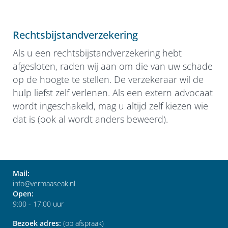
Rechtsbijstandverzekering
Als u een rechtsbijstandverzekering hebt
afgesloten, raden wij aan om die van uw schade
op de hoogte te stellen. De verzekeraar wil de
hulp liefst zelf verlenen. Als een extern advocaat
wordt ingeschakeld, mag u altijd zelf kiezen wie
dat is (ook al wordt anders beweerd).
Mail:
info@vermaaseak.nl
Open:
9:00 - 17:00 uur
Bezoek adres:
(op afspraak)