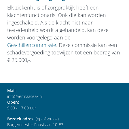
Elk ziekenhuis of zorgpraktijk heeft een
klachtenfunctionaris. Ook die kan worden
ingeschakeld. Als de klacht niet naar
tevredenheid wordt afgehandeld, kan deze
worden voorgelegd aan de
Geschillencommissie
. Deze commissie kan een
schadevergoeding toewijzen tot een bedrag van
€ 25.000,-.
Mail:
info@vermaaseak.nl
Open:
9:00 - 17:00 uur
Bezoek adres:
(op afspraak)
Burgemeester Pabstlaan 10-E3