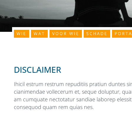
WIE
WAT
VOOR WIE
SCHADE
PORTA
DISCLAIMER
Ihicil estrum restrum repuditiis pratiun duntes s
cianimendae vollecerum et, seque doluptur, quam
am cumquate nectotatur sandiae laborep elessitem
consequod quam rem quias nes.