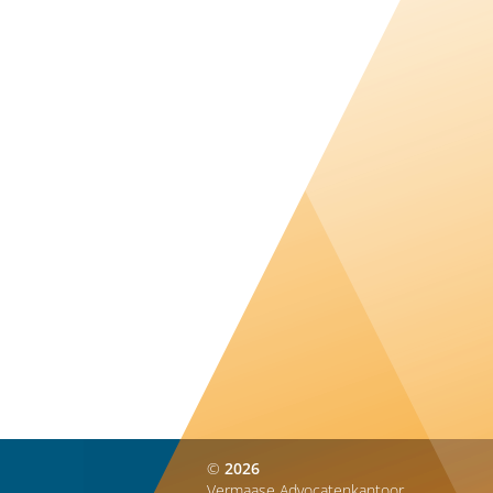
©
2026
Vermaase Advocatenkantoor