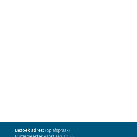
Bezoek adres:
(op afspraak)
Burgemeester Pabstlaan 10-E3