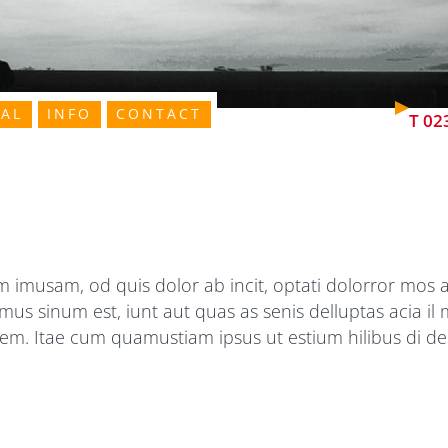
AL
INFO
CONTACT
T
023
im imusam, od quis dolor ab incit, optati dolorror mos 
us sinum est, iunt aut quas as senis delluptas acia il
. Itae cum quamustiam ipsus ut estium hilibus di del i